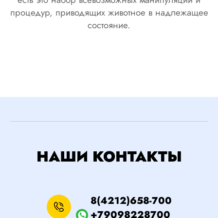
про­цедур, при­водя­щих жи­вот­ное в над­ле­жащее
сос­то­яние.
НАШИ КОНТАКТЫ
8(4212)658-700
+79098228700