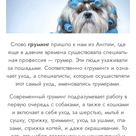
Сло­во
гру­минг
приш­ло к нам из Анг­лии, где
еще в дав­ние вре­мена су­щест­во­вала спе­ци­аль­
ная про­фес­сия — гру­мер. Эти лю­ди уха­жива­ли
за ло­шадь­ми. Со­от­ветс­твен­но «гру­минг» и оз­на­
ча­ет уход, а спе­ци­алис­ты, ко­торые осу­щест­вля­ли
этот са­мый уход, именовались гру­мера­ми.
Сов­ре­мен­ный гру­минг подразумевает работу в
первую очередь с собаками, а также с кошками
и вклю­ча­ет в се­бя уход за шерстью, мытьё и
сушку, стрижку, тримминг, уход за уша­ми, гла­
зами, стрижка когтей, и даже окрашивание. То
есть это на­бор все­воз­можных ма­нипу­ляций и