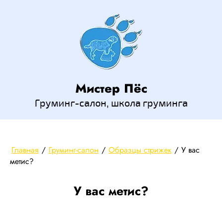
Мистер Пёс
Груминг-салон, школа груминга
Главная
/
Груминг-салон
/
Образцы стрижек
/
У вас
метис?
У вас метис?