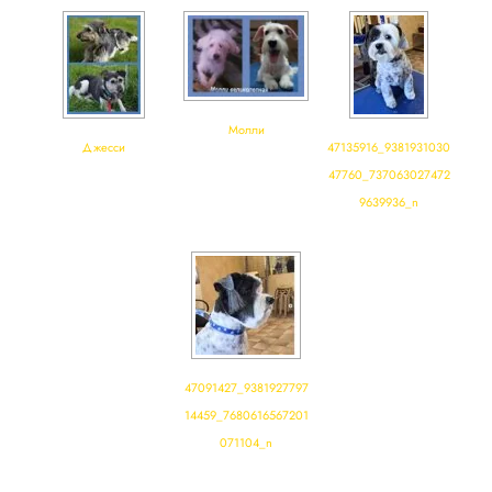
Молли
Джесси
47135916_9381931030
47760_737063027472
9639936_n
47091427_9381927797
14459_7680616567201
071104_n